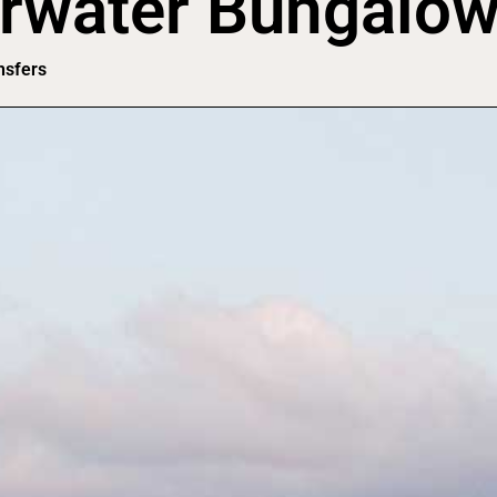
rwater Bungalo
nsfers