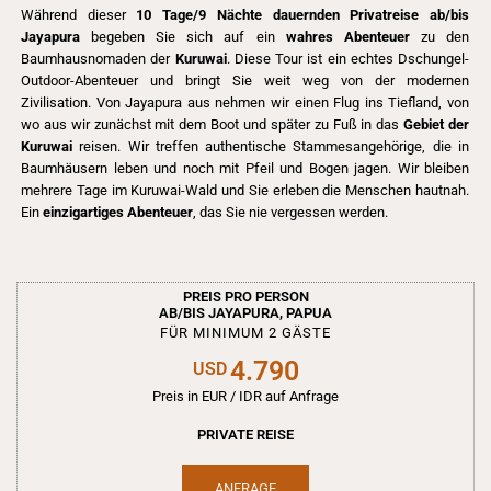
Während dieser
10 Tage/9 Nächte dauernden Privatreise ab/bis
Jayapura
begeben Sie sich auf ein
wahres Abenteuer
zu den
Baumhausnomaden der
Kuruwai
. Diese Tour ist ein echtes Dschungel-
Outdoor-Abenteuer und bringt Sie weit weg von der modernen
Zivilisation. Von Jayapura aus nehmen wir einen Flug ins Tiefland, von
wo aus wir zunächst mit dem Boot und später zu Fuß in das
Gebiet der
Kuruwai
reisen. Wir treffen authentische Stammesangehörige, die in
Baumhäusern leben und noch mit Pfeil und Bogen jagen. Wir bleiben
mehrere Tage im Kuruwai-Wald und Sie erleben die Menschen hautnah.
Ein
einzigartiges Abenteuer
, das Sie nie vergessen werden.
PREIS PRO PERSON
AB/BIS JAYAPURA, PAPUA
FÜR MINIMUM 2 GÄSTE
4.790
USD
Preis in EUR / IDR auf Anfrage
PRIVATE REISE
ANFRAGE