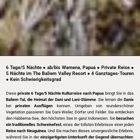
6 Tage/5 Nächte ● ab/bis Wamena, Papua ● Private Reise ●
5 Nächte im The Baliem Valley Resort ● 4 Ganztages-Touren
● Kein Schwierigkeitsgrad
Diese
private 6 Tage/5 Nächte Kulturreise nach Papua
bringt Sie in das
Baliem-Tal, die Heimat der Dani und Lani-Stämme
. Sie lernen die
Danis
bei
privaten Ausflügen
kennen. Umgeben von wunderschöner
Vegetation passieren Sie Dani-Weiler, Dörfer und Felder. Sie entdecken
den Habbema-See, den höchsten See in ganz Indonesien. Sie
besuchen
ein traditionelles Schweinefest
, eines der tollsten Erlebnisse einer jeden
Reise nach Neuguinea
. Und Sie machen dieses unvergessliche Erlebnis,
während Sie in der
einzigartigsten Unterkunft der Gegend übernachten
: